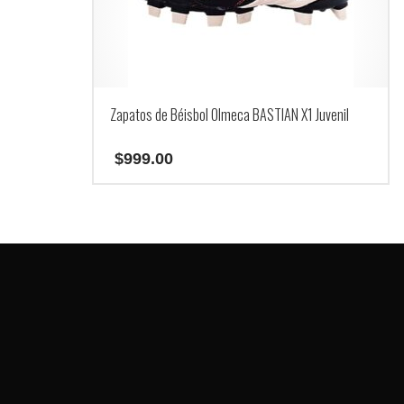
Zapatos de Béisbol Olmeca BASTIAN X1 Juvenil
$
999.00
Este
producto
tiene
múltiples
variantes.
Las
opciones
se
pueden
elegir
en
la
página