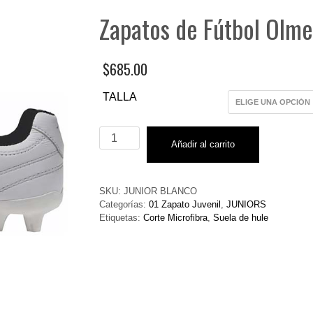
Zapatos de Fútbol Ol
$
685.00
TALLA
Zapatos
Añadir al carrito
de
Fútbol
Olmeca
JUNIOR
SKU:
JUNIOR BLANCO
BLANCO
Categorías:
01 Zapato Juvenil
,
JUNIORS
cantidad
Etiquetas:
Corte Microfibra
,
Suela de hule