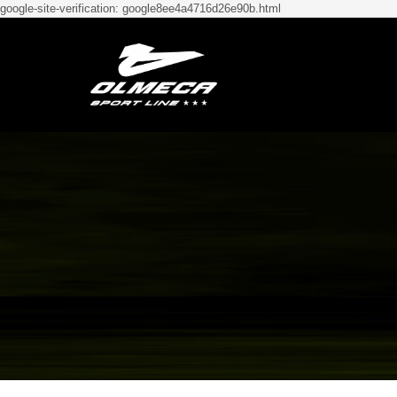
google-site-verification: google8ee4a4716d26e90b.html