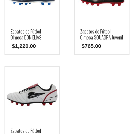
la
página
de
producto
Zapatos de Fútbol
Zapatos de Fútbol
Olmeca DON ELIAS
Olmeca SQUADRA Juvenil
$
1,220.00
$
765.00
Este
Este
producto
producto
tiene
tiene
múltiples
múltiples
variantes.
variantes.
Las
Las
opciones
opciones
se
se
pueden
pueden
elegir
elegir
en
en
la
la
página
página
Zapatos de Fútbol
de
de