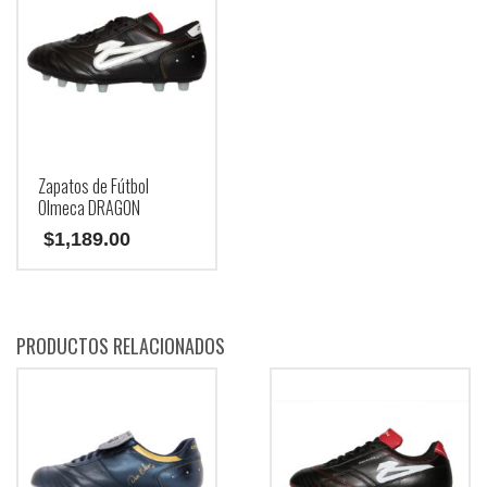
Zapatos de Fútbol
Olmeca DRAGON
$
1,189.00
Este
producto
tiene
PRODUCTOS RELACIONADOS
múltiples
variantes.
Las
opciones
se
pueden
elegir
en