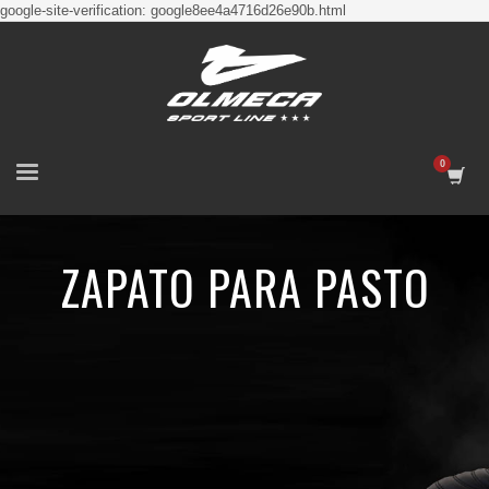
google-site-verification: google8ee4a4716d26e90b.html
ZAPATO PARA PASTO