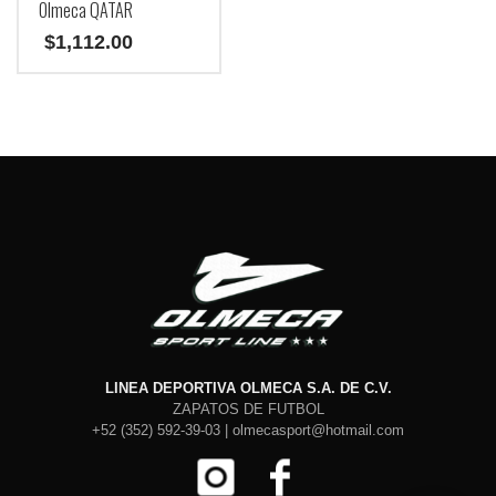
Olmeca QATAR
producto
producto
$
1,112.00
Este
producto
tiene
múltiples
variantes.
Las
opciones
se
pueden
elegir
en
la
página
de
producto
LINEA DEPORTIVA OLMECA S.A. DE C.V.
ZAPATOS DE FUTBOL
+52 (352) 592-39-03 | olmecasport@hotmail.com