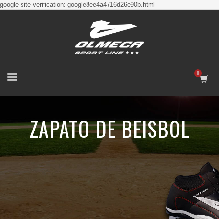
google-site-verification: google8ee4a4716d26e90b.html
ZAPATO DE BEISBOL