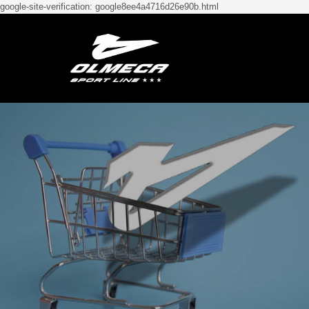
google-site-verification: google8ee4a4716d26e90b.html