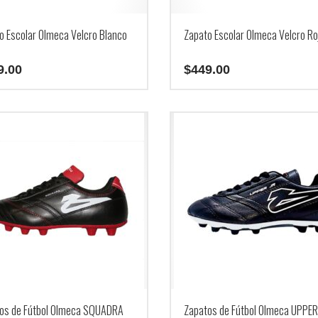
producto
o Escolar Olmeca Velcro Blanco
Zapato Escolar Olmeca Velcro Ro
9.00
$
449.00
Este
producto
tiene
múltiples
.
variantes.
Las
opciones
se
pueden
elegir
en
la
página
de
producto
os de Fútbol Olmeca SQUADRA
Zapatos de Fútbol Olmeca UPPER