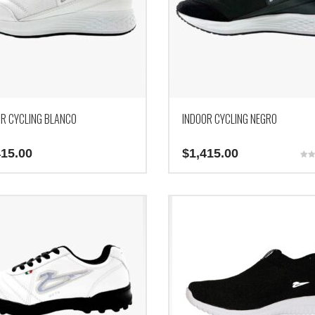
OR CYCLING BLANCO
INDOOR CYCLING NEGRO
415.00
$
1,415.00
Valo
5.00
Este
de 5
producto
tiene
múltiples
.
variantes.
Las
opciones
se
pueden
elegir
en