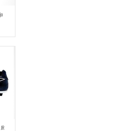
jo
 JR