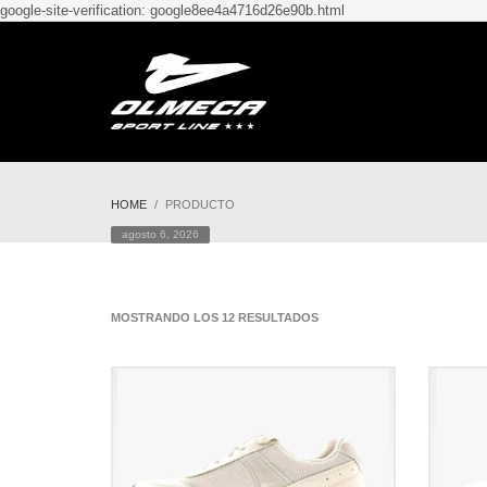
google-site-verification: google8ee4a4716d26e90b.html
HOME
PRODUCTO
agosto 6, 2026
MOSTRANDO LOS 12 RESULTADOS