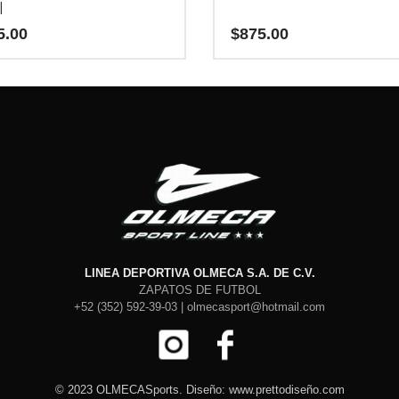
l
5.00
$
875.00
Este
producto
tiene
múltiples
.
variantes.
Las
opciones
se
pueden
elegir
en
la
página
LINEA DEPORTIVA OLMECA S.A. DE C.V.
de
ZAPATOS DE FUTBOL
producto
+52 (352) 592-39-03 | olmecasport@hotmail.com
© 2023 OLMECASports. Diseño: www.prettodiseño.com