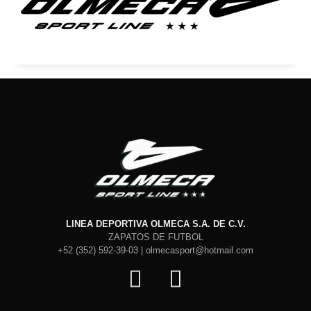
en
la
página
de
producto
LINEA DEPORTIVA OLMECA S.A. DE C.V.
ZAPATOS DE FUTBOL
+52 (352) 592-39-03 | olmecasport@hotmail.com