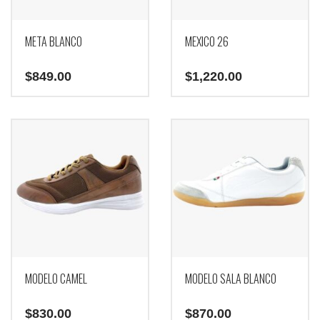
en
en
la
la
página
página
META BLANCO
MEXICO 26
de
de
producto
producto
$
849.00
$
1,220.00
Este
producto
tiene
múltiples
variantes.
Las
opciones
se
pueden
elegir
en
la
página
MODELO CAMEL
MODELO SALA BLANCO
de
producto
$
830.00
$
870.00