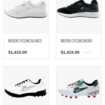
INDOOR CYCLING BLANCO
INDOOR CYCLING NEGRO
$
1,415.00
$
1,415.00
Valorado con
5.00
Este
Este
de 5
producto
producto
tiene
tiene
múltiples
múltiples
variantes.
variantes.
Las
Las
opciones
opciones
se
se
pueden
pueden
elegir
elegir