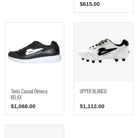
$
615.00
Este
producto
tiene
múltiples
variantes.
Las
opciones
se
pueden
elegir
en
la
página
Tenis Casual Olmeca
UPPER BLANCO
de
RELAX
producto
$
1,068.00
$
1,112.00
Este
Este
producto
producto
tiene
tiene
múltiples
múltiples