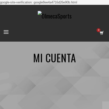
google-site-verification: google8ee4a4716d26e90b.html
MI CUENTA