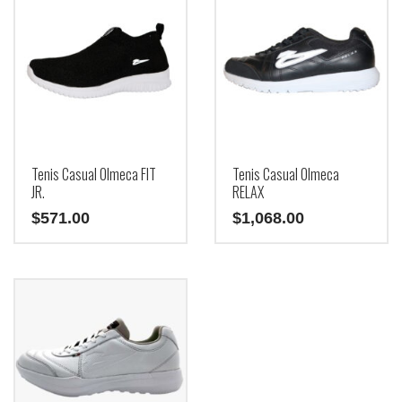
variantes.
variantes.
Las
Las
opciones
opciones
se
se
pueden
pueden
elegir
elegir
en
en
la
la
página
página
de
de
Tenis Casual Olmeca FIT
Tenis Casual Olmeca
producto
producto
JR.
RELAX
$
571.00
$
1,068.00
Este
producto
tiene
múltiples
variantes.
Las
opciones
se
pueden