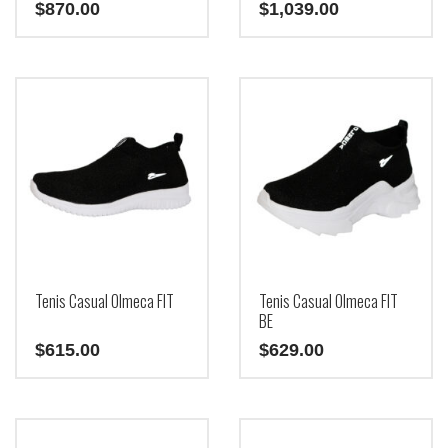
$
870.00
$
1,039.00
Tenis Casual Olmeca FIT
Tenis Casual Olmeca FIT
BE
$
615.00
$
629.00
Este
Este
producto
producto
tiene
tiene
múltiples
múltiples